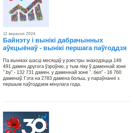
11 верасня 2024
Байнэту і вынікі дабрачынных
аўкцыёнаў - вынікі першага паўгоддзя
Па выніках шасці месяцаў у рэестры знаходзіцца 149
491 дамен другога ўзроўню, у тым ліку ў даменнай зоне
".by" - 132 731 дамен, у даменнай зоне ". бел" - 16 760
даменаў. Гэта на 2783 дамена больш, у параўнанні з
першым паўгоддзем мінулага года.