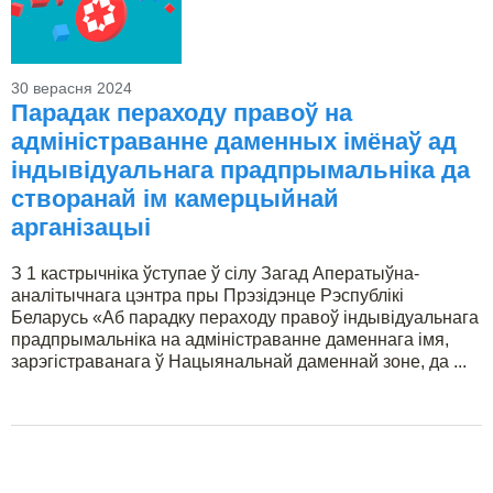
30 верасня 2024
Парадак пераходу правоў на
адміністраванне даменных імёнаў ад
індывідуальнага прадпрымальніка да
створанай ім камерцыйнай
арганізацыі
З 1 кастрычніка ўступае ў сілу Загад Аператыўна-
аналітычнага цэнтра пры Прэзідэнце Рэспублікі
Беларусь «Аб парадку пераходу правоў індывідуальнага
прадпрымальніка на адміністраванне даменнага імя,
зарэгістраванага ў Нацыянальнай даменнай зоне, да ...