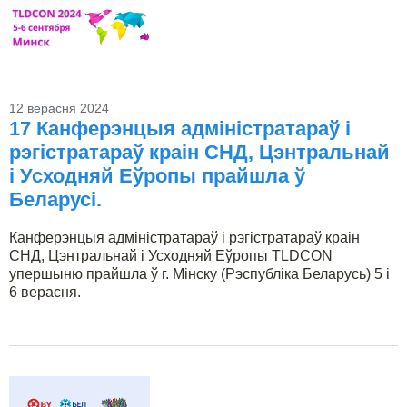
12 верасня 2024
17 Канферэнцыя адміністратараў і
рэгістратараў краін СНД, Цэнтральнай
і Усходняй Еўропы прайшла ў
Беларусі.
Канферэнцыя адміністратараў і рэгістратараў краін
СНД, Цэнтральнай і Усходняй Еўропы TLDCON
упершыню прайшла ў г. Мінску (Рэспубліка Беларусь) 5 і
6 верасня.