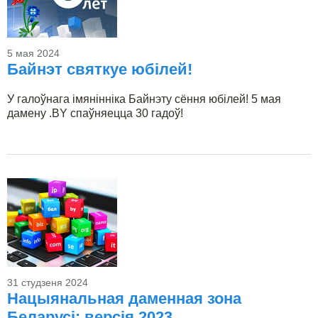
5 мая 2024
Байнэт святкуе юбілей!
У галоўнага імянінніка Байнэту сёння юбілей! 5 мая
дамену .BY спаўняецца 30 гадоў!
31 студзеня 2024
Нацыянальная даменная зона
Беларусі: версія 2023