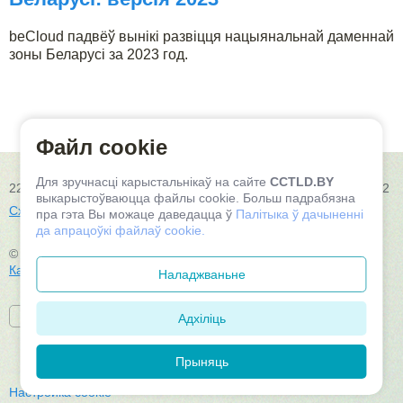
beCloud падвёў вынікі развіцця нацыянальнай даменнай
зоны Беларусі за 2023 год.
Файл cookie
Для зручнасці карыстальнікаў на сайте
CCTLD.BY
220030, Рэспубліка Беларусь, г.Мінск, вул. К. Цэткін, 24, пам.602
выкарыстоўваюцца файлы cookie. Больш падрабязна
Схема праезду
пра гэта Вы можаце даведацца ў
Палітыка ў дачыненні
да апрацоўкі файлаў cookie.
© 2026, ТАА «Беларускія воблачныя тэхналогіі»
Карта сайта
Наладжваньне
Адхіліць
Прыняць
Настройка cookie