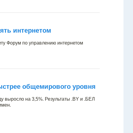
ять интернетом
чету Форум по управлению интернетом
ыстрее общемирового уровня
у выросло на 3,5%. Результаты .BY и .БЕЛ
имен.