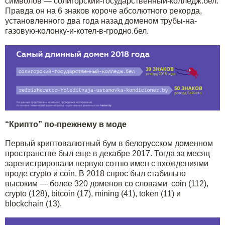
символов — солигорский-государственный-колледж.бел.
Правда он на 6 знаков короче абсолютного рекорда,
установленного два года назад доменом трубы-на-
газовую-колонку-и-котел-в-гродно.бел.
“Крипто” по-прежнему в моде
Первый криптовалютный бум в белорусском доменном
пространстве был еще в декабре 2017. Тогда за месяц
зарегистрировали первую сотню имен с вхождениями
вроде crypto и coin. В 2018 спрос был стабильно
высоким — более 320 доменов со словами сoin (112),
сrypto (128), bitcoin (17), mining (41), token (11) и
blockchain (13).