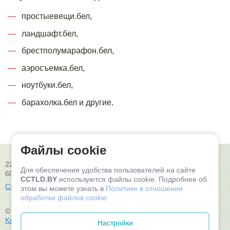
простыевещи.бел,
ландшафт.бел,
брестполумарафон.бел,
аэросъемка.бел,
ноутбуки.бел,
барахолка.бел и другие.
Файлы cookie
220004, Республика Беларусь, г.Минск, ул. К. Цеткин, 24, пом.
Для обеспечения удобства пользователей на сайте
602
CCTLD.BY
используются файлы cookie. Подробнее об
Схема проезда
этом вы можете узнать в
Политике в отношении
обработки файлов cookie.
© 2026, ООО «Белорусские облачные технологии»
Карта сайта
Настройки