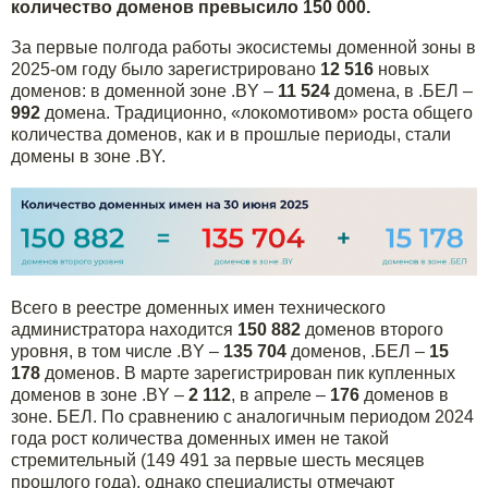
количество доменов превысило 150 000.
За первые полгода работы экосистемы доменной зоны в
2025-ом году было зарегистрировано
12 516
новых
доменов: в доменной зоне .BY –
11 524
домена, в .БЕЛ –
992
домена. Традиционно, «локомотивом» роста общего
количества доменов, как и в прошлые периоды, стали
домены в зоне .BY.
Всего в реестре доменных имен технического
администратора находится
150 882
доменов второго
уровня, в том числе .BY –
135 704
доменов, .БЕЛ –
15
178
доменов. В марте зарегистрирован пик купленных
доменов в зоне .BY –
2 112
, в апреле –
176
доменов в
зоне. БЕЛ. По сравнению с аналогичным периодом 2024
года рост количества доменных имен не такой
стремительный (149 491 за первые шесть месяцев
прошлого года), однако специалисты отмечают